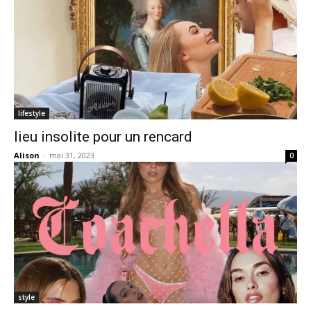
lifestyle
lieu insolite pour un rencard
Alison
-
mai 31, 2023
0
style