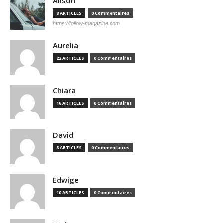
Alison
8 ARTICLES
0 Commentaires
https://follow-magazine.com
Aurelia
22 ARTICLES
0 Commentaires
Chiara
16 ARTICLES
0 Commentaires
David
8 ARTICLES
0 Commentaires
Edwige
10 ARTICLES
0 Commentaires