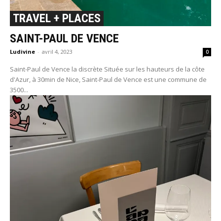
TRAVEL + PLACES
SAINT-PAUL DE VENCE
Ludivine
-
avril 4, 2023
0
Saint-Paul de Vence la discrète Située sur les hauteurs de la côte
d'Azur, à 30min de Nice, Saint-Paul de Vence est une commune de
3500...